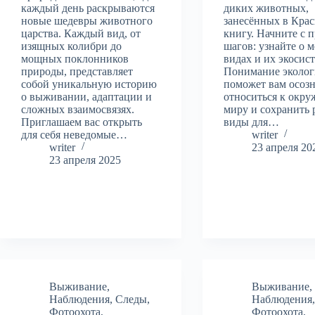
каждый день раскрываются
диких животных,
новые шедевры животного
занесённых в Кра
царства. Каждый вид, от
книгу. Начните с 
изящных колибри до
шагов: узнайте о 
мощных поклонников
видах и их экосис
природы, представляет
Понимание эколо
собой уникальную историю
поможет вам осоз
о выживании, адаптации и
относиться к окр
сложных взаимосвязях.
миру и сохранить 
Приглашаем вас открыть
виды для…
для себя неведомые…
writer
writer
23 апреля 20
23 апреля 2025
Выживание
,
Выживание
,
Наблюдения
,
Следы
,
Наблюдения
Фотоохота
,
Фотоохота
,