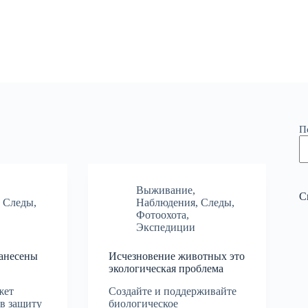
П
Выживание
,
С
,
Следы
,
Наблюдения
,
Следы
,
Фотоохота
,
Экспедиции
анесены
Исчезновение животных это
экологическая проблема
жет
Создайте и поддерживайте
 в защиту
биологическое