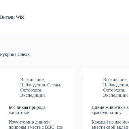
Перейти
к
сути
Витали Wild
Рубрика
Следы
Выживание
,
Выживание
,
Наблюдения
,
Следы
,
Наблюдения
Фотоохота
,
Фотоохота
,
Экспедиции
Экспедиции
Ббс дикая природа
Дикие животные з
животные
красную книгу
Изучите мир дивной
Каждый из нас мо
природы вместе с BBC, где
внести свой вклад