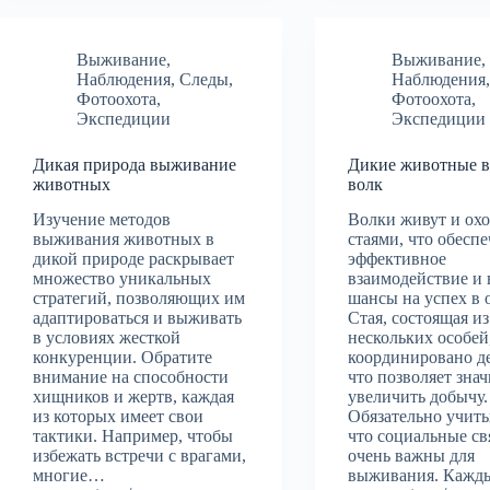
Выживание
,
Выживание
,
Наблюдения
,
Следы
,
Наблюдения
Фотоохота
,
Фотоохота
,
Экспедиции
Экспедиции
Дикая природа выживание
Дикие животные в
животных
волк
Изучение методов
Волки живут и охо
выживания животных в
стаями, что обесп
дикой природе раскрывает
эффективное
множество уникальных
взаимодействие и
стратегий, позволяющих им
шансы на успех в 
адаптироваться и выживать
Стая, состоящая из
в условиях жесткой
нескольких особей
конкуренции. Обратите
координировано де
внимание на способности
что позволяет зна
хищников и жертв, каждая
увеличить добычу.
из которых имеет свои
Обязательно учиты
тактики. Например, чтобы
что социальные свя
избежать встречи с врагами,
очень важны для
многие…
выживания. Каж