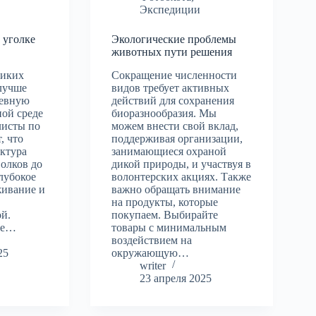
Экспедиции
 уголке
Экологические проблемы
животных пути решения
диких
Сокращение численности
лучше
видов требует активных
невную
действий для сохранения
ной среде
биоразнообразия. Мы
листы по
можем внести свой вклад,
, что
поддерживая организации,
уктура
занимающиеся охраной
волков до
дикой природы, и участвуя в
лубокое
волонтерских акциях. Также
живание и
важно обращать внимание
на продукты, которые
й.
покупаем. Выбирайте
ие…
товары с минимальным
воздействием на
25
окружающую…
writer
23 апреля 2025