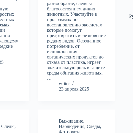
разнообразие, следя за
сную
благосостоянием диких
простых
животных. Участвуйте в
Р
местных
программах по
темах.
восстановлению экосистем,
гии
которые помогут
нанно
предотвратить исчезновение
ужающему
редких видов. Осознанное
редкие
потребление, от
использования
органических продуктов до
25
отказа от пластика, играет
значительную роль в защите
среды обитания животных.
…
writer
23 апреля 2025
Выживание
,
,
Следы
,
Наблюдения
,
Следы
,
Фотоохота
,