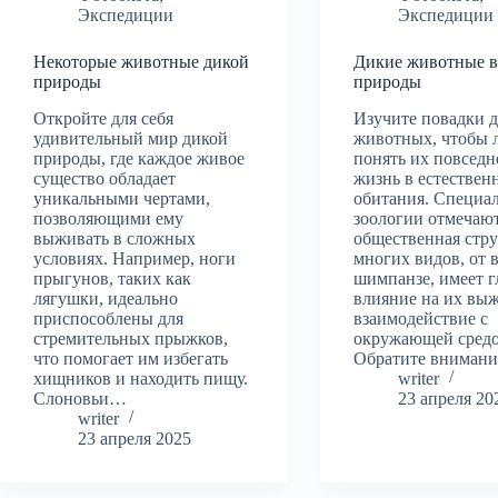
Экспедиции
Экспедиции
Некоторые животные дикой
Дикие животные в
природы
природы
Откройте для себя
Изучите повадки 
удивительный мир дикой
животных, чтобы 
природы, где каждое живое
понять их повсед
существо обладает
жизнь в естествен
уникальными чертами,
обитания. Специа
позволяющими ему
зоологии отмечают
выживать в сложных
общественная стр
условиях. Например, ноги
многих видов, от 
прыгунов, таких как
шимпанзе, имеет г
лягушки, идеально
влияние на их вы
приспособлены для
взаимодействие с
стремительных прыжков,
окружающей средо
что помогает им избегать
Обратите вниман
хищников и находить пищу.
writer
Слоновьи…
23 апреля 20
writer
23 апреля 2025