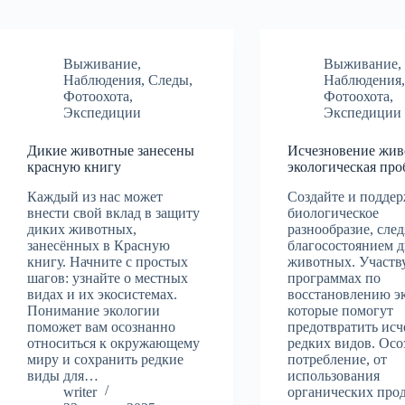
Выживание
,
Выживание
,
Наблюдения
,
Следы
,
Наблюдения
Фотоохота
,
Фотоохота
,
Экспедиции
Экспедиции
Дикие животные занесены
Исчезновение жив
красную книгу
экологическая про
Каждый из нас может
Создайте и подде
внести свой вклад в защиту
биологическое
диких животных,
разнообразие, след
занесённых в Красную
благосостоянием 
книгу. Начните с простых
животных. Участв
шагов: узнайте о местных
программах по
видах и их экосистемах.
восстановлению э
Понимание экологии
которые помогут
поможет вам осознанно
предотвратить исч
относиться к окружающему
редких видов. Осо
миру и сохранить редкие
потребление, от
виды для…
использования
writer
органических про