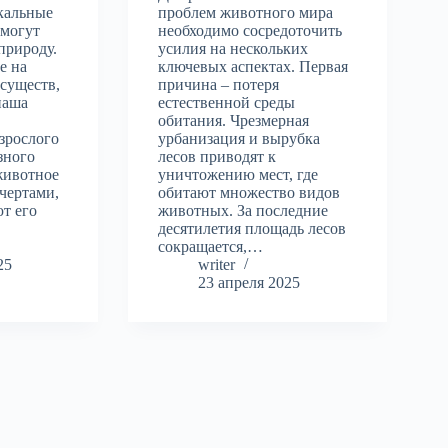
кальные
проблем животного мира
омогут
необходимо сосредоточить
природу.
усилия на нескольких
е на
ключевых аспектах. Первая
 существ,
причина – потеря
наша
естественной среды
обитания. Чрезмерная
зрослого
урбанизация и вырубка
зного
лесов приводят к
животное
уничтожению мест, где
чертами,
обитают множество видов
т его
животных. За последние
десятилетия площадь лесов
сокращается,…
25
writer
23 апреля 2025