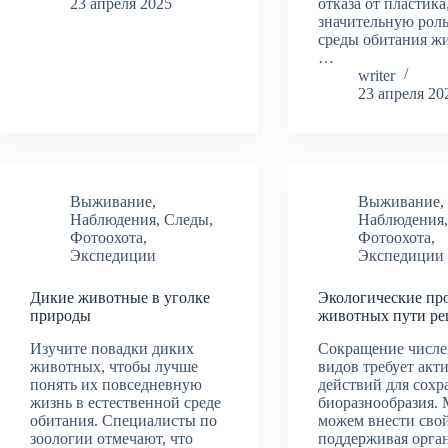
23 апреля 2025
отказа от пластика
значительную роль
среды обитания ж
…
writer
23 апреля 20
Выживание
,
Выживание
,
Наблюдения
,
Следы
,
Наблюдения
Фотоохота
,
Фотоохота
,
Экспедиции
Экспедиции
Дикие животные в уголке
Экологические пр
природы
животных пути р
Изучите повадки диких
Сокращение числе
животных, чтобы лучше
видов требует акт
понять их повседневную
действий для сохр
жизнь в естественной среде
биоразнообразия.
обитания. Специалисты по
можем внести свой
зоологии отмечают, что
поддерживая орга