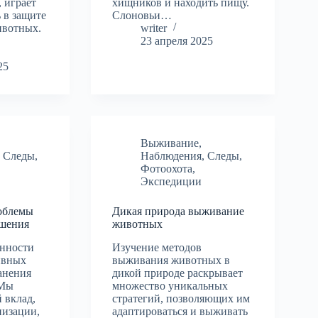
, играет
хищников и находить пищу.
 в защите
Слоновьи…
ивотных.
writer
23 апреля 2025
25
Выживание
,
,
Следы
,
Наблюдения
,
Следы
,
Фотоохота
,
Экспедиции
облемы
Дикая природа выживание
ешения
животных
нности
Изучение методов
ивных
выживания животных в
анения
дикой природе раскрывает
 Мы
множество уникальных
 вклад,
стратегий, позволяющих им
низации,
адаптироваться и выживать