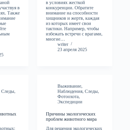
раной
в условиях жесткой
участвуя в
конкуренции. Обратите
ях. Также
внимание на способности
нимание
хищников и жертв, каждая
рые
из которых имеет свои
йте
тактики. Например, чтобы
льным
избежать встречи с врагами,
многие…
writer
23 апреля 2025
25
Выживание
,
,
Следы
,
Наблюдения
,
Следы
,
Фотоохота
,
Экспедиции
ивотных
Причины экологических
проблем животного мира
вотных:
Для решения экологических