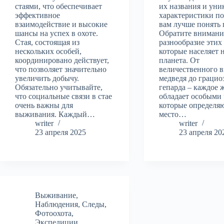
стаями, что обеспечивает
их названия и уни
эффективное
характеристики п
взаимодействие и высокие
вам лучше понять 
шансы на успех в охоте.
Обратите внимани
Стая, состоящая из
разнообразие этих
нескольких особей,
которые населяет 
координировано действует,
планета. От
что позволяет значительно
величественного в
увеличить добычу.
медведя до грацио
Обязательно учитывайте,
гепарда – каждое 
что социальные связи в стае
обладает особыми 
очень важны для
которые определяю
выживания. Каждый…
место…
writer
writer
23 апреля 2025
23 апреля 20
Выживание
,
Наблюдения
,
Следы
,
Фотоохота
,
Экспедиции