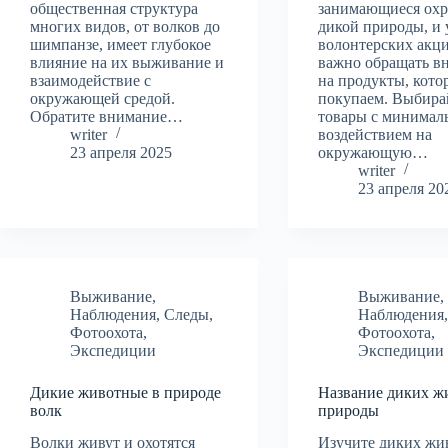
общественная структура
занимающиеся ох
многих видов, от волков до
дикой природы, и 
шимпанзе, имеет глубокое
волонтерских акци
влияние на их выживание и
важно обращать в
взаимодействие с
на продукты, кото
окружающей средой.
покупаем. Выбира
Обратите внимание…
товары с минима
writer
воздействием на
23 апреля 2025
окружающую…
writer
23 апреля 20
Выживание
,
Выживание
,
Наблюдения
,
Следы
,
Наблюдения
Фотоохота
,
Фотоохота
,
Экспедиции
Экспедиции
Дикие животные в природе
Название диких ж
волк
природы
Волки живут и охотятся
Изучите диких жи