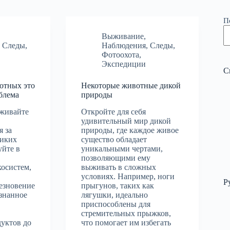
П
Выживание
,
,
Следы
,
Наблюдения
,
Следы
,
Фотоохота
,
Экспедиции
С
отных это
Некоторые животные дикой
блема
природы
рживайте
Откройте для себя
удивительный мир дикой
я за
природы, где каждое живое
диких
существо обладает
уйте в
уникальными чертами,
позволяющими ему
косистем,
выживать в сложных
условиях. Например, ноги
Р
езновение
прыгунов, таких как
знанное
лягушки, идеально
приспособлены для
стремительных прыжков,
дуктов до
что помогает им избегать