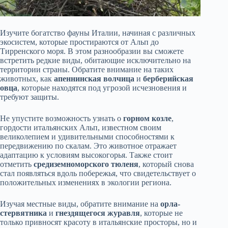
Изучите богатство фауны Италии, начиная с различных
экосистем, которые простираются от Альп до
Тирренского моря. В этом разнообразии вы сможете
встретить редкие виды, обитающие исключительно на
территории страны. Обратите внимание на таких
животных, как
апеннинская волчица
и
берберийская
овца
, которые находятся под угрозой исчезновения и
требуют защиты.
Не упустите возможность узнать о
горном козле
,
гордости итальянских Альп, известном своим
великолепием и удивительными способностями к
передвижению по скалам. Это животное отражает
адаптацию к условиям высокогорья. Также стоит
отметить
средиземноморского тюленя
, который снова
стал появляться вдоль побережья, что свидетельствует о
положительных изменениях в экологии региона.
Изучая местные виды, обратите внимание на
орла-
стервятника
и
гнездящегося журавля
, которые не
только привносят красоту в итальянские просторы, но и