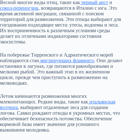
Весной многие виды птиц, такие как
черный аист
и
сокол-переносчик
, возвращаются в Италию с юга. Это
время активной миграции, связанной с поиском
территорий для размножения. Эти птицы выбирают для
гнездования подходящие места: утесы, водоемы и леса.
Их восприимчивость к различным условиям среды
делает их отличными индикаторами состояния
экосистемы.
На побережье Тирренского и Адриатического морей
наблюдаются стаи
мигрирующих фламинго
. Они делают
остановки в лагунах, где питаются ракообразными и
мелкими рыбой. Это важный этап в их жизненном
цикле, прежде чем приступить к размножению на
мелководьях.
Летом начинаются размножения многих
млекопитающих. Редкие виды, такие как
итальянская
волчица
, выбирают отдаленные леса для создания
логова. Самки рождают отходы в укромных местах, что
обеспечивает безопасность потомства. Обеспечение
кормовой базы имеет значение для успешного
выживания молодняка.