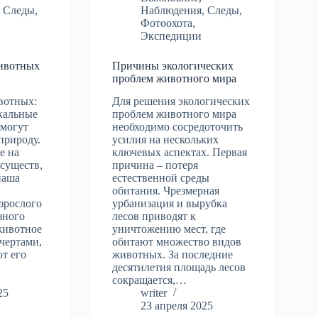
,
Следы
,
Наблюдения
,
Следы
,
Фотоохота
,
Экспедиции
ивотных
Причины экологических
проблем животного мира
вотных:
Для решения экологических
кальные
проблем животного мира
омогут
необходимо сосредоточить
природу.
усилия на нескольких
е на
ключевых аспектах. Первая
 существ,
причина – потеря
наша
естественной среды
обитания. Чрезмерная
зрослого
урбанизация и вырубка
зного
лесов приводят к
животное
уничтожению мест, где
чертами,
обитают множество видов
т его
животных. За последние
десятилетия площадь лесов
сокращается,…
25
writer
23 апреля 2025