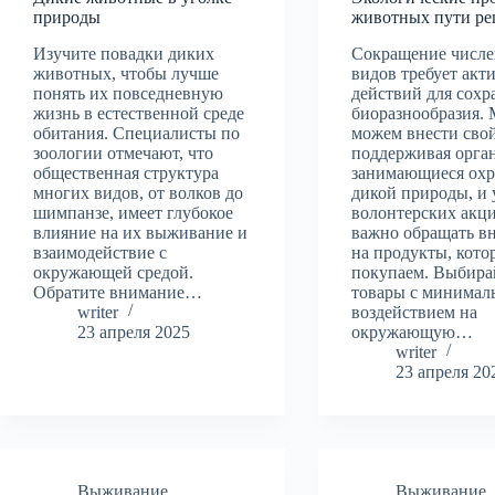
природы
животных пути р
Изучите повадки диких
Сокращение числе
животных, чтобы лучше
видов требует акт
понять их повседневную
действий для сохр
жизнь в естественной среде
биоразнообразия.
обитания. Специалисты по
можем внести свой
зоологии отмечают, что
поддерживая орга
общественная структура
занимающиеся ох
многих видов, от волков до
дикой природы, и 
шимпанзе, имеет глубокое
волонтерских акци
влияние на их выживание и
важно обращать в
взаимодействие с
на продукты, кото
окружающей средой.
покупаем. Выбира
Обратите внимание…
товары с минима
writer
воздействием на
23 апреля 2025
окружающую…
writer
23 апреля 20
Выживание
,
Выживание
,