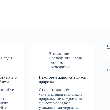
П
Выживание
,
,
Следы
,
Наблюдения
,
Следы
,
Фотоохота
,
Экспедиции
С
отных это
Некоторые животные дикой
блема
природы
рживайте
Откройте для себя
удивительный мир дикой
я за
природы, где каждое живое
диких
существо обладает
уйте в
уникальными чертами,