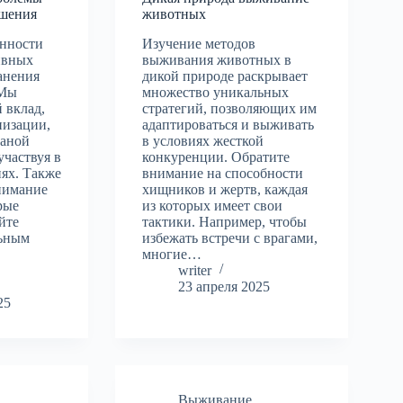
ешения
животных
нности
Изучение методов
ивных
выживания животных в
анения
дикой природе раскрывает
 Мы
множество уникальных
 вклад,
стратегий, позволяющих им
низации,
адаптироваться и выживать
раной
в условиях жесткой
участвуя в
конкуренции. Обратите
ях. Также
внимание на способности
нимание
хищников и жертв, каждая
рые
из которых имеет свои
йте
тактики. Например, чтобы
льным
избежать встречи с врагами,
многие…
writer
23 апреля 2025
25
Выживание
,