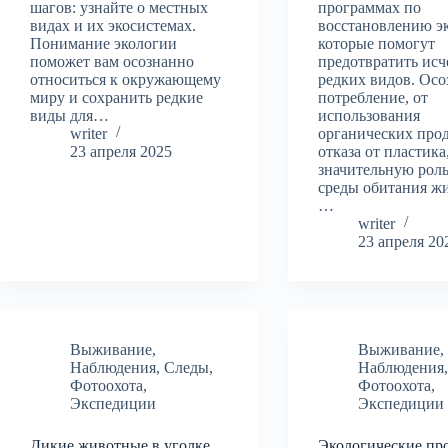
шагов: узнайте о местных
программах по
видах и их экосистемах.
восстановлению э
Понимание экологии
которые помогут
поможет вам осознанно
предотвратить исч
относиться к окружающему
редких видов. Осо
миру и сохранить редкие
потребление, от
виды для…
использования
writer
органических про
23 апреля 2025
отказа от пластика
значительную роль
среды обитания ж
…
writer
23 апреля 20
Выживание
,
Выживание
,
Наблюдения
,
Следы
,
Наблюдения
Фотоохота
,
Фотоохота
,
Экспедиции
Экспедиции
Дикие животные в уголке
Экологические пр