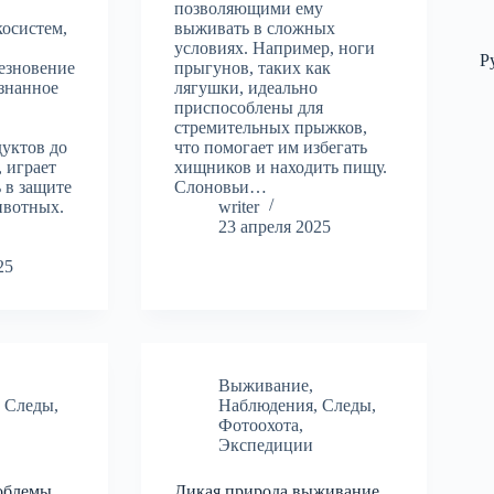
позволяющими ему
косистем,
выживать в сложных
условиях. Например, ноги
Р
езновение
прыгунов, таких как
знанное
лягушки, идеально
приспособлены для
стремительных прыжков,
дуктов до
что помогает им избегать
, играет
хищников и находить пищу.
 в защите
Слоновьи…
ивотных.
writer
23 апреля 2025
25
Выживание
,
,
Следы
,
Наблюдения
,
Следы
,
Фотоохота
,
Экспедиции
облемы
Дикая природа выживание