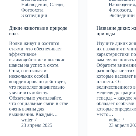
Наблюдения
,
Следы
,
Наблюдения
Фотоохота
,
Фотоохота
,
Экспедиции
Экспедиции
Дикие животные в природе
Название диких ж
волк
природы
Волки живут и охотятся
Изучите диких жи
стаями, что обеспечивает
их названия и уни
эффективное
характеристики п
взаимодействие и высокие
вам лучше понять 
шансы на успех в охоте.
Обратите внимани
Стая, состоящая из
разнообразие этих
нескольких особей,
которые населяет 
координировано действует,
планета. От
что позволяет значительно
величественного в
увеличить добычу.
медведя до грацио
Обязательно учитывайте,
гепарда – каждое 
что социальные связи в стае
обладает особыми 
очень важны для
которые определяю
выживания. Каждый…
место…
writer
writer
23 апреля 2025
23 апреля 20