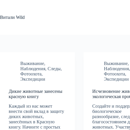
Перейти
к
сути
Витали Wild
Выживание
,
Выживание
,
Наблюдения
,
Следы
,
Наблюдения
Фотоохота
,
Фотоохота
,
Экспедиции
Экспедиции
Дикие животные занесены
Исчезновение жив
красную книгу
экологическая про
Каждый из нас может
Создайте и подде
внести свой вклад в защиту
биологическое
диких животных,
разнообразие, след
занесённых в Красную
благосостоянием 
книгу. Начните с простых
животных. Участв